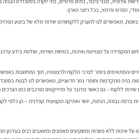
יועצים בתחומים שונים כגון : תמ"א 38 והתחדשות עירונית, מבני ציבור, בתים פרטיים, בתי יוקרה
סדי, הפרטי והיזמי, בכל רחבי הארץ.
ב בשטח, מאפשרים לנו להעניק ללקוחותינו שירות מלא של ביצוע הפרו
ום המקפידה על מצויינות ואיכות, בטיחות ושירות, שולטת בידע עדכני ו
ם והמתאימים ביותר לצרכי הלקוח ולרצונותיו, תוך התחשבות באפשרויו
ת בניה מתקדמות וחומרי גמר חדשניים, מאפשרים לנו לבנות בסטנדר
שירות ללקוח – גם כאשר מדובר על פרוייקטים מורכבים כמו הצרכים הייח
ברמה גבוהה, הגינות, יושר ואתיקה מקצועית קפדנית – הן כלפי לקוחו
ו על איכות ללא פשרות ומשקיעים מאמצים ומשאבים רבים בעדכון המי