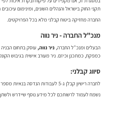
במסגרת זו, אנו מקפידים על פיקוח ובקרת איכות לפי 
תקני החוק בישראל והנהלים השונים, ומינימום עיכובים ה
החברה מחזיקה ביטוח קבלני מלא בכל הפרויקטים.
מנכ"ל החברה - ניר נווה
הבעלים ומנכ"ל החברה,
ניר נווה,
עוסק בתחום הבניה מי
כמפקח, כמתכנן וכיזם. ניר מעורב אישית בגיבוש הקונ
סיווג קבלני:
לחברה רישיון קבלן ג-5 לעבודות הנדסה בנאיות מספר 26866.
נשמח לעמוד לרשותכם לכל מידע נוסף שיידרש ולשתף 